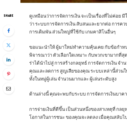
ดูเหมือนว่าการจัดการเงิน จะเป็นเรื่องที่ไม่ค่อย มีใ
SHARE
ว่า ระบบการจัดการเงิน สับสนและยากต่อ การควบค
การเดิมพัน ส่วนใหญ่ที่ใช้กับ เกมคาสิโนอื่นๆ
ขอแนะนำให้ ผู้มาใหม่ทำความคุ้นเคย กับข้อกำหนด
พิจารณาว่า ตัวเลือกใดเหมาะ กับพวกเขามากที่สุด 
ร่าได้นำไปสู่ การสร้างกลยุทธ์ การจัดการเงิน จำนว
คุณและลดการ สูญเสียของคุณ ระบบเหล่านี้ส่วนใหญ
ทั้งในหมู่ผู้เล่น จำนวนมากและ ผู้เล่นระดับสูง
ด้านล่างนี้ คุณจะพบกับระบบ การจัดการเงินบาคาร่
การจ่ายเงินที่ดีขึ้น เป็นส่วนหนึ่งของสาเหตุที่ ก
โอกาสในการชนะ ของคุณจะลดลง เมื่อคุณสลับไปมา