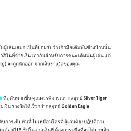
ผู้เล่นเสมอ เป็นที่ยอมรับว่า เจ้ามือเดิมพันข้างบ้านนั้น
าสิโนที่จ่ายเงิน เท่ากันสำหรับการชนะ เดิมพันผู้เล่น แต่
หญ่) จะถูกหักออก จากเงินรางวัลของคุณ
a
ที่ดุดันมากขึ้น คุณควรพิจารณา กลยุทธ์ Silver Tiger
สมเงิน รางวัลได้เร็วกว่ากลยุทธ์ Golden Eagle
ดับการเดิมพันที่ ไม่เหมือนใครที่ ผู้เล่นต้องปฏิบัติตาม
นต้องมี 16 ชิปในสกุลเงินที่ ต้องการ เพื่อที่จะได้บายอิน