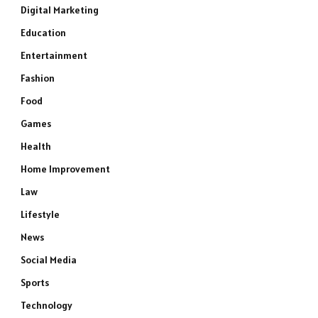
Digital Marketing
Education
Entertainment
Fashion
Food
Games
Health
Home Improvement
Law
Lifestyle
News
Social Media
Sports
Technology