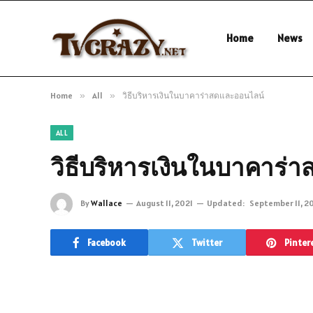
Home
News
Home
»
All
»
วิธีบริหารเงินในบาคาร่าสดและออนไลน์
ALL
วิธีบริหารเงินในบาคาร่
By
Wallace
August 11, 2021
Updated:
September 11, 2
Facebook
Twitter
Pinter