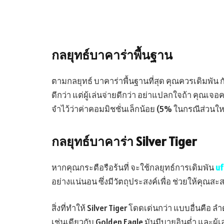
กลยุทธ์บาคาร่าพื้นฐาน
ตามกลยุทธ์ บาคาร่าพื้นฐานที่สุด คุณควรเดิมพัน กับ
ดีกว่า แต่ผู้เล่นจ่ายดีกว่า อย่าแปลกใจถ้า คุณเจอค
จำไว้ว่าค่าคอมมิชชั่นเล็กน้อย (5% ในกรณีส่วนใ
กลยุทธ์บาคาร่า
Silver Tiger
หากคุณกระตือรือร้นที่ จะใช้กลยุทธ์การเดิมพัน
uf
อย่างแน่นอน ซึ่งมีวัตถุประสงค์เพื่อ ช่วยให้คุณสะ
สิ่งที่ทำให้ Silver Tiger โดดเด่นกว่า แบบอื่นคือ ลำ
เช่นเดียวกับ Golden Eagle มันมีบายอินต่ำ และผู้เล่